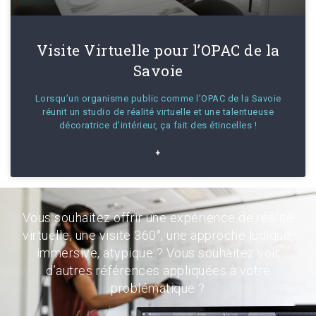
Visite Virtuelle pour l’OPAC de la
Savoie
Lorsqu’un organisme public comme l’OPAC de la Savoie
réunit un studio de réalité virtuelle et une talentueuse
décoratrice d’intérieur, ça fait des étincelles !
+
Vous souhaitez offrir une expérience de réalité
virtuelle, une visite 360°, une approche ludique,
immersive, atypique ? Vous souhaitez voir
d’autres références appliquées à votre
problématique ?